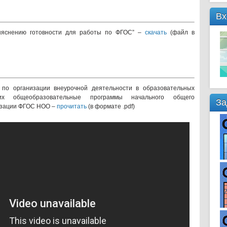
Вх
выяснению готовности для работы по ФГОС” –
скачать
(файл в
по организации внеурочной деятельности в образовательных
щих общеобразовательные программы начального общего
За
изации ФГОС НОО –
прочитать
(в формате .pdf)