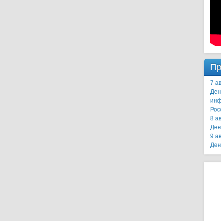
Пр
7 ав
Ден
инф
Рос
8 ав
Ден
9 ав
Ден