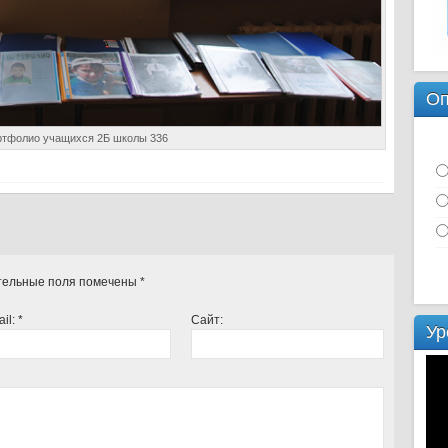
Оп
тфолио учащихся 2Б школы 336
ательные поля помечены
*
ail:
*
Сайт:
Ур