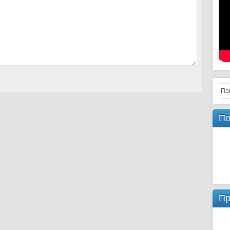
По
Пр