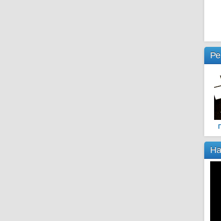
Ре
На