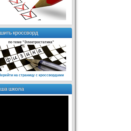
шить кроссворд
по теме "Электростатика"
Перейти на страницу с кроссвордами
ша школа