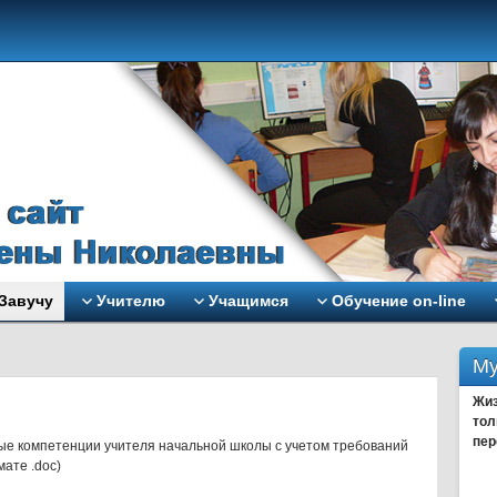
Завучу
Учителю
Учащимся
Обучение on-line
Му
Жиз
тол
пер
е компетенции учителя начальной школы с учетом требований
ате .doc)